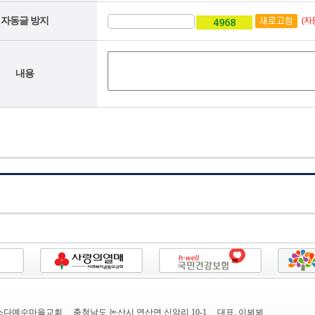
자동글 방지
(자
내용
다예수마을교회 충청남도 논산시 연산면 신암리 10-1 대표. 이뵈뵈