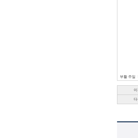
부활 주일
이
다