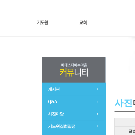
게시판
사진
Q&A
사진마당
기도원집회일정
글