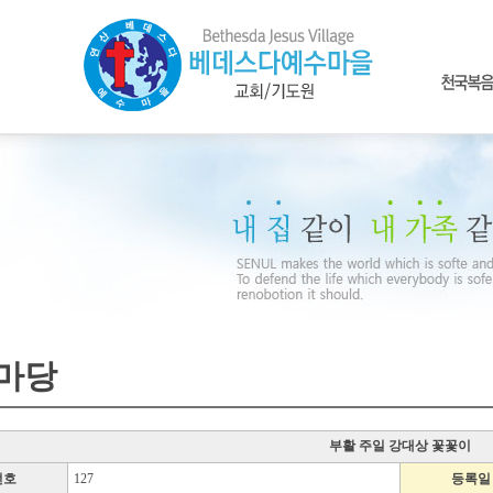
마당
부활 주일 강대상 꽃꽃이
번호
127
등록일