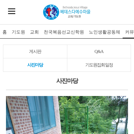
홈
기도원
교회
천국복음선교신학원
노인생활공동체
커뮤
게시판
Q&A
사진마당
기도원집회일정
사진
마당