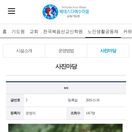
홈
기도원
교회
천국복음선교신학원
노인생활공동체
커뮤
시설소개
운영방법
사진마당
사진
마당
test
글번호
5
등록일
2016-11-16
등록자
운영자
조회수
1417명