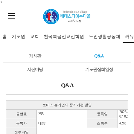
<
홈
기도원
교회
천국복음선교신학원
노인생활공동체
커뮤
게시판
Q&A
사진마당
기도원집회일정
Q&A
토머스 뉴커먼의 증기기관 발명
2026-
글번호
255
등록일
07-02
등록자
태양
조회수
42명
첨부파일