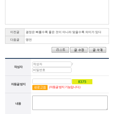
다
이
렉
이전글
결정은 빠를수록 좋은 것이 아니라 맞을수록 의미가 있다
트
다음글
명언
어
린
이
보
험
-
/
다
작성자
이
렉
트
어
자동글 방지
(자동글 방지 기능입니다.)
린
이
보
험
내용
태
아
보