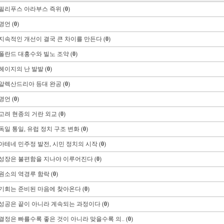
필리푸스 아라부스 즉위 (
0
)
명언 (
0
)
지속적인 개선이 결국 큰 차이를 만든다 (
0
)
폴란드 대홍수와 빌노 조약 (
0
)
헤이지의 난 발발 (
0
)
알렉산드리아 등대 완공 (
0
)
명언 (
0
)
고려 현종의 거란 외교 (
0
)
독일 통일, 유럽 정치 구조 변화 (
0
)
아테네 민주정 발전, 시민 정치의 시작 (
0
)
성장은 불편함을 지나야 이루어진다 (
0
)
원소의 역경루 함락 (
0
)
기회는 준비된 마음에 찾아온다 (
0
)
성공은 끝이 아니라 계속되는 과정이다 (
0
)
결정은 빠를수록 좋은 것이 아니라 맞을수록 의.. (
0
)