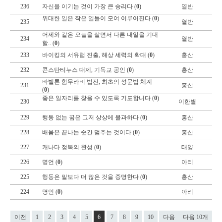
236
자신을 이기는 것이 가장 큰 승리다 (
0
)
열반
위대한 일은 작은 일들이 모여 이루어진다 (
0
)
235
열반
어제와 같은 오늘을 살면서 다른 내일을 기대
234
열반
할.. (
0
)
233
바이킹의 서유럽 진출, 해상 세력의 확대 (
0
)
홍산
232
콘스탄티누스 대제, 기독교 공인 (
0
)
홍산
바빌론 함무라비 법전, 최초의 성문법 체계
231
홍산
(
0
)
좋은 일자리를 찾을 수 있도록 기도합니다 (
0
)
230
이한별
229
행동 없는 꿈은 그저 상상에 불과하다 (
0
)
홍산
228
배움은 끝나는 순간 멈추는 것이다 (
0
)
홍산
227
캐나다 정복의 완성 (
0
)
태양
226
명언 (
0
)
아리
225
행동은 말보다 더 많은 것을 증명한다 (
0
)
홍산
224
명언 (
0
)
아리
이전
1
2
3
4
5
6
7
8
9
10
다음
다음 10개