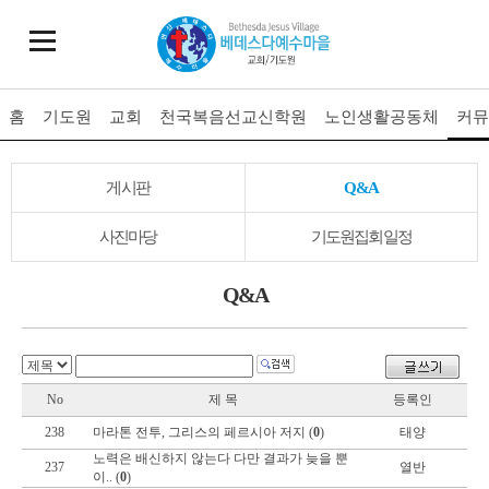
홈
기도원
교회
천국복음선교신학원
노인생활공동체
커뮤
게시판
Q&A
사진마당
기도원집회일정
Q&A
No
제 목
등록인
238
마라톤 전투, 그리스의 페르시아 저지 (
0
)
태양
노력은 배신하지 않는다 다만 결과가 늦을 뿐
237
열반
이.. (
0
)