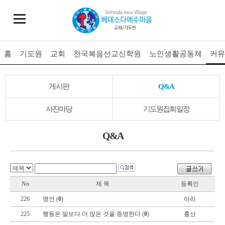
홈
기도원
교회
천국복음선교신학원
노인생활공동체
커뮤
게시판
Q&A
사진마당
기도원집회일정
Q&A
No
제 목
등록인
226
명언 (
0
)
아리
225
행동은 말보다 더 많은 것을 증명한다 (
0
)
홍산