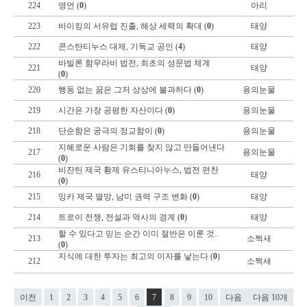
224
명언 (
0
)
아리
223
바이킹의 서유럽 진출, 해상 세력의 확대 (
0
)
태양
222
콘스탄티누스 대제, 기독교 공인 (
4
)
태양
바빌론 함무라비 법전, 최초의 성문법 체계
221
태양
(
0
)
220
행동 없는 꿈은 그저 상상에 불과하다 (
0
)
용의눈물
219
시간은 가장 공평한 자산이다 (
0
)
용의눈물
218
단순함은 궁극의 정교함이 (
0
)
용의눈물
지혜로운 사람은 기회를 찾지 않고 만들어낸다
217
용의눈물
(
0
)
비잔틴 제국 황제 유스티니아누스, 법전 편찬
216
태양
(
0
)
215
잉카 제국 멸망, 남미 권력 구조 변화 (
0
)
태양
214
트로이 전쟁, 전설과 역사의 경계 (
0
)
태양
할 수 있다고 믿는 순간 이미 절반은 이룬 것..
213
소쩍새
(
0
)
지식에 대한 투자는 최고의 이자를 낳는다 (
0
)
212
소쩍새
이전
1
2
3
4
5
6
7
8
9
10
다음
다음 10개