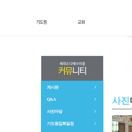
게시판
사진
Q&A
사진마당
기도원집회일정