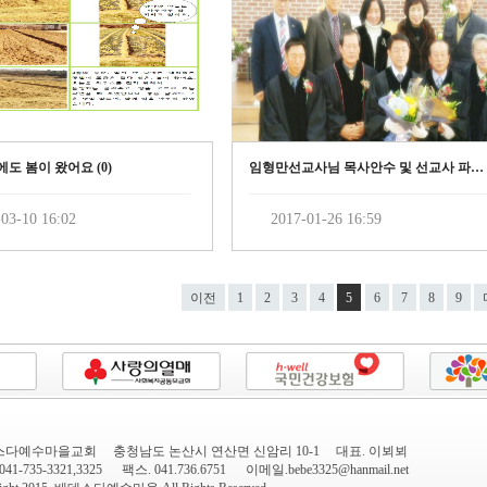
도 봄이 왔어요 (
0
)
임형만선교사님 목사안수 및 선교사 파송예배 (
03-10 16:02
2017-01-26 16:59
이전
1
2
3
4
5
6
7
8
9
다예수마을교회 충청남도 논산시 연산면 신암리 10-1 대표. 이뵈뵈
041-735-3321,3325 팩스. 041.736.6751 이메일.bebe3325@hanmail.net