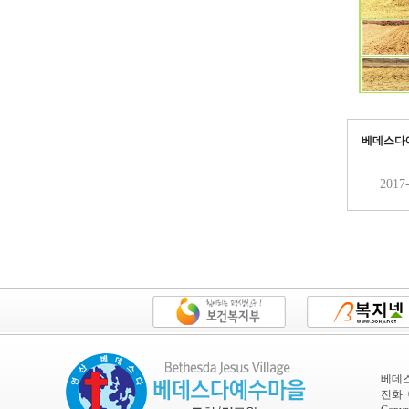
베데스다에
2017-
베데스
전화. 